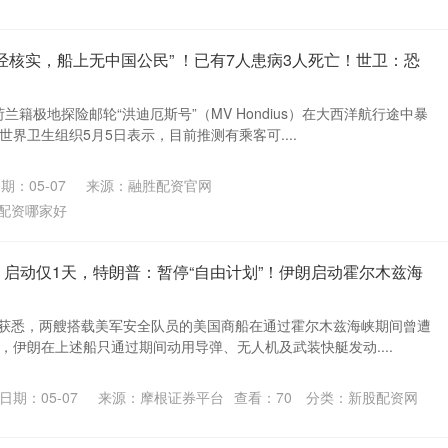
“经核实，船上无中国公民” ！已有7人患病3人死亡！世卫：恐
兰籍极地探险邮轮“洪迪厄斯号”（MV Hondius）在大西洋航行途中暴
世界卫生组织5月5日表示，目前推测有乘客可....
期：05-07
来源：融胜配资官网
配资哪家好
载 启动仅1天，特朗普：暂停“自由计划”！伊朗启动霍尔木兹海
者获悉，两艘搭载美军安全队员的美国商船在通过霍尔木兹海峡期间曾遭
，伊朗在上述船只通过期间动用导弹、无人机及武装快艇发动....
日期：05-07
来源：摩根证券平台
查看：
70
分类：
新股配资网