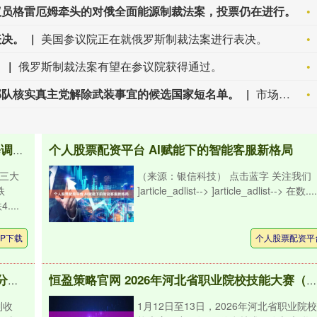
议员格雷厄姆牵头的对俄全面能源制裁法案，投票仍在进行。
表决。
美国参议院正在就俄罗斯制裁法案进行表决。
。
俄罗斯制裁法案有望在参议院获得通过。
部队核实真主党解除武装事宜的候选国家短名单。
市场消息：黎巴嫩、以色列敲定可派遣部队核实真主党解除武装事宜的候选国家短名单。
个人股票配资平台 AI赋能下的智能客服新格局
五五策略APP下载 ETF甄选 | 三大指数继续下修调整，光伏、旅游、银行等相关ETF逆势走强！
，三大
（来源：银信科技） 点击蓝字 关注我们
跌
]article_adlist--> ]article_adlist--> 在数....
...
P下载
个人股票配资平
金智股配官网 苍原资本：多只军工股涨停 业内分析行业订单有望迎来拐点_国防_利君股份_长龙
恒盈策略官网 2026年河北省职业院校技能大赛（中职组）“信息技术开发与车联网应用”赛项在晋州市职业技术教育中心圆满闭幕
到收
1月12日至13日，2026年河北省职业院