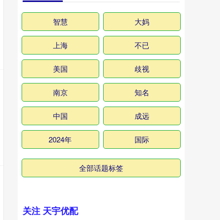
智慧
大妈
上海
不已
美国
歧视
南京
知名
中国
成远
2024年
国际
全部话题标签
关注 天宇优配