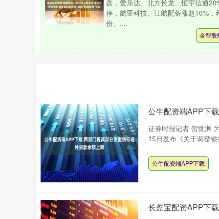
盘，爱乐达、北方长龙、恒宇信通20
停，航亚科技、江航配备涨超10%，
份、....
金智股
公牛配资端APP下
证券时报记者 贺觉渊
15日发布《关于调整银
公牛配资端APP下载
长盈宝配资APP下载