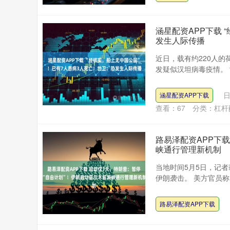
涵星配资APP下载 
发生人际传播
近日，载有约220人的荷
发疑似汉坦病毒疫情。 
日
涵星配资APP下载
查看：
67
分类：
杠杆
路易泽配资APP下
峡通行管理新机制
当地时间5月5日，记
伊朗袭击。 美方官员称
路易泽配资APP下载