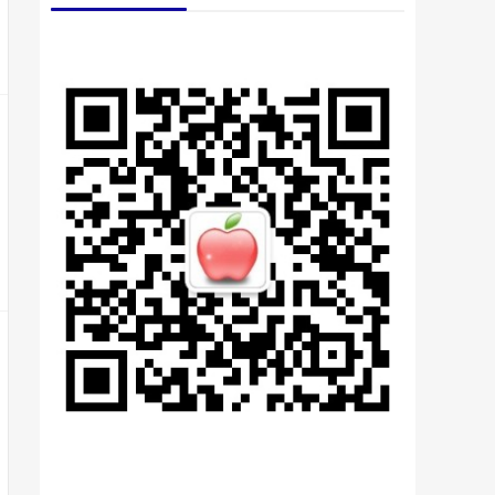
惠
红
网
配
资
A
P
P
下
载
青
岛
银
行
威
海
高
区
支
行
续
推
进
涉
诈
“
资
金
链
”
治
理
工
持
作
正规配资炒股官网