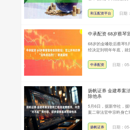
日期：
和玉配资平台
中承配资 68岁蔡
68岁的金嗓歌后蔡琴
经决定到明年年底，就告
日期：05-
中承配资
扬帆证券 金建希案
除他杀
5月6日，据新华社，
案二审法官申宗旿身亡现
日期：05-
扬帆证券