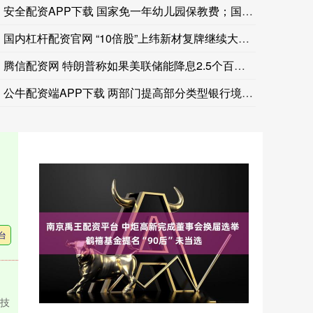
美国参议院绝大多数议员支持由已故参议员格雷厄姆牵头的对俄
安全配资APP下载 国家免一年幼儿园保教费；国家卫健委：医疗
国内杠杆配资官网 “10倍股”上纬新材复牌继续大涨，股价突破
腾信配资网 特朗普称如果美联储能降息2.5个百分点就“很好”
公牛配资端APP下载 两部门提高部分类型银行境外贷款余额上限
台
校技