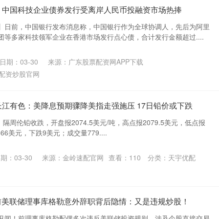
载 中国科技企业债券发行受离岸人民币投融资市场热捧
】日前，中国银行发布消息称，中国银行作为全球协调人，先后为阿里
等多家科技领军企业在香港市场发行点心债，合计发行金额超过....
日期：03-30
来源：广东股票配资网APP下载
配资炒股官网
 长江有色：美降息预期骤降美指走强施压 17日铅价或下跌
场】隔周伦铅收跌，开盘报2074.5美元/吨，高点报2079.5美元，低点报
66美元，下跌9美元；成交量779....
期：03-30
来源：金岭速配官网
查看：
110
分类：
天宇优配
前美联储理事库格勒意外辞职背后隐情：又是违规炒股！
丑闻！前理事库格勒配偶多次违反美联储投资规则，涉及个股直接交易