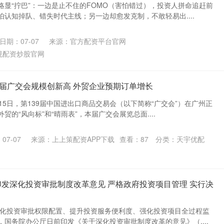
略显“拧巴”：一边是止不住的FOMO（害怕错过），投资人拼命追赶前
认知掉队、错失时代主线；另一边却愈发克制，不敢轻易出....
日期：07-07
来源：官方配资平台官网
规配资炒股官网
39届广交会规模创新高 外贸企业预期订单增长
月15日，第139届中国进出口商品交易会（以下简称“广交会”）在广州正
的“风向标”和“晴雨表”，本届广交会展览总面....
07-07
来源：上上策配资APP下载
查看：
87
分类：
天宇优配
印发深化投资审批制度改革意见 严格政府投资项目管理 实行决
优化投资审批权限配置、提升投资服务便利度、强化投资项目全过程监
国务院办公厅日前印发《关于深化投资审批制度改革的意见》（....