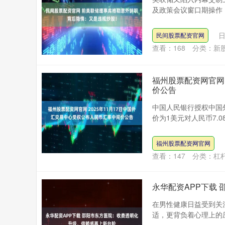
及政策会议窗口期操作，
日
民间股票配资官网
查看：
168
分类：
新
福州股票配资网官网 
价公告
中国人民银行授权中国外
价为1美元对人民币7.081
福州股票配资网官网
查看：
147
分类：
杠
永华配资APP下载
在男性健康日益受到关
适，更背负着心理上的压