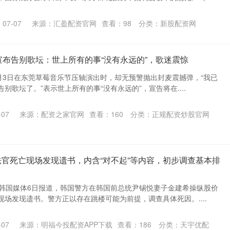
07-07
来源：汇盈配资官网
查看：
98
分类：
新股配资网
琴宣布告别歌坛：世上所有的事“没有永远的”，歌迷震惊
5月3日在东莞草莓音乐节压轴演出时，却无预警抛出封麦震撼弹，“我已
别歌坛了。”表示世上所有的事“没有永远的”，宣告将在....
07
来源：配资之家官网
查看：
160
分类：
正规配资炒股官网
法官死亡现场发现遗书，内含“对不起”等内容，初步调查基本排
据韩国媒体6日报道，韩国警方在韩国前总统尹锡悦妻子金建希操纵股价
场发现遗书。警方正以存在跳楼可能为前提，调查具体死因。....
07
来源：明福今投配资APP下载
查看：
186
分类：
天宇优配