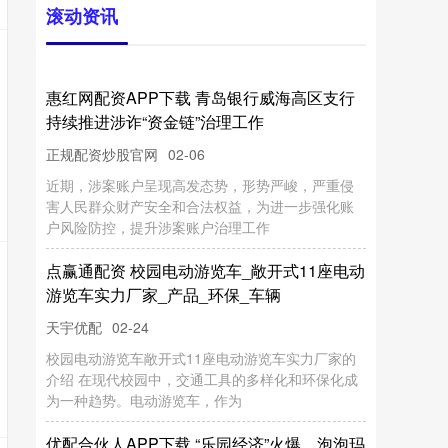
点
赢
通
配
资
校
园
电
动
游
览
车
_
敞
开
式
1
1
座
电
动
览
车
实
力
厂
家
_
产
品
_
环
保
_
车
游
辆
优
配
合
伙
人
A
P
P
下
载
“
乐
园
经
济
”
火
爆
，
泡
泡
玛
城
市
乐
园
预
订
量
激
增
6
倍
，
近
1
0
日
门
票
全
部
近
期
，
涉
案
账
户
呈
现
高
发
态
势
，
形
势
严
峻
，
严
重
侵
人
民
群
众
财
产
安
全
和
合
法
权
益
，
为
进
一
步
强
化
账
风
险
防
控
，
提
升
涉
案
账
户
治
理
工
特
天宇优配
滚动资讯
02-06
售
罄
校
园
电
动
游
览
车
敞
开
式
1
1
座
电
动
游
览
车
实
力
厂
家
的
绍
在
现
代
校
园
中
，
交
通
工
具
的
多
样
化
和
环
保
化
成
一
种
趋
势
。
电
动
游
览
车
，
作
02-24
安
信
配
资
官
网
穿
着
破
衣
服
去
超
市
结
账
，
我
的
死
瞬
间
你
有
共
鸣
吗
_
生
活
_
成
年
人
_
段
杠杆配资哪家好