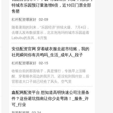
社
子
鑫
配
网
配
资
平
台
想
知
道
高
明
快
速
公
司
注
册
条
？
这
份
避
坑
指
南
让
你
少
走
弯
路
！
_
服
务
_
许
_
行
为
为
件
杠杆配资哪家好
02-09
可
业
收
银
台
前
的
那
面
镜
子
，
真
是
懂
行
，
专
挑
早
上
没
睡
、
穿
着
睡
衣
花
边
的
我
开
刀
。
还
没
轮
到
我
付
款
，
后
那
道
大
口
子
就
已
经
抢
了
风
头
。
空
气
L
预
02-15
新股配资网
02-24