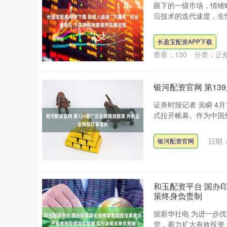
眼下的一级市场，情绪
沿技术的迭代速度，生怕
长盈宝配资APP下载
查看：
130
分类：
正
银河配资官网 第1
证券时报记者 吴瞬 4
式拉开帷幕。作为中国外贸
日期：
银河配资官网
和玉配资平台 国办
策终身负责制
据新华社电 为进一步
管，着力扩大有效投资，