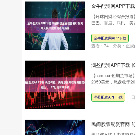
金牛配资网APP下
【环球网财经综合报道
巴巴、百度、腾讯、美团
金牛配资网APP下载
查看：
74
分类：
正规
满盈配资APP下载
【ccmn.cn铅期货市
2059美元，尾盘收于20
日
满盈配资APP下载
民间股票配资官网 
美联储又陷入内幕交易